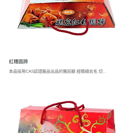
紅糟圓蹄
本品採用CAS認證廠品出品的豬前腳.經精細去毛.切...