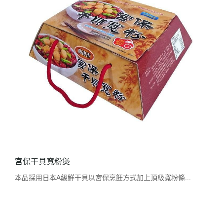
宮保干貝寬粉煲
本品採用日本A級鮮干貝以宮保烹飪方式加上頂級寬粉條...