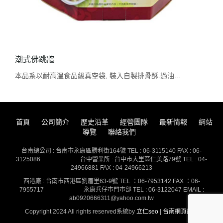
潮式佛跳牆
本品系以耐高溫食品級真空袋, 裝入自製排骨酥.過油...
首頁
公司簡介
歷史沿革
經營團隊
最新情報
網站
導覽
聯絡我們
台南總公司 : 台南市永康區勝利街164號 TEL : 06-3115140 FAX : 06-
3125086
台中營業所 : 台中市大里區仁美路79號 TEL : 04-
24966881 FAX : 04-24966213
西港廠 : 台南市西港區劉厝里63-9號 TEL ：06-7953142 FAX ：06-
7955717
永康兵仔市門市部 TEL : 06-3122047 EMAIL :
ab0920666311@yahoo.com.tw
Copyright 2024 All rights reserved系統by
立仁seo
|
台南網頁設計