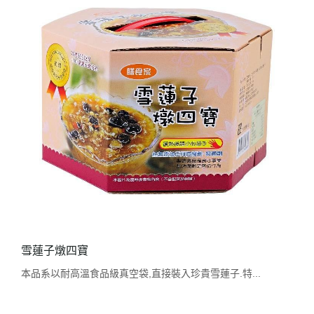
雪蓮子燉四寶
本品系以耐高溫食品級真空袋,直接裝入珍貴雪蓮子.特...