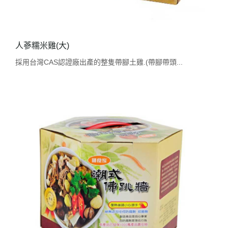
人蔘糯米雞(大)
採用台灣CAS認證廠出產的整隻帶腳土雞.(帶腳帶頭...