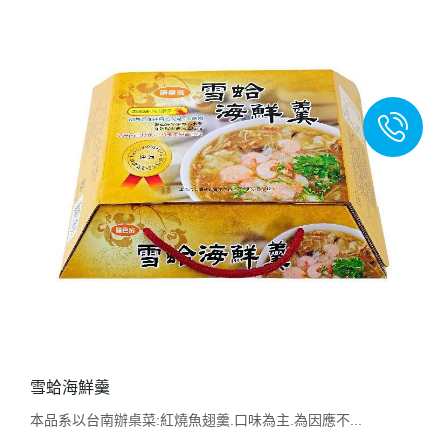
雪蛤海鮮羹
本品系以台南辦桌菜:紅燒魚翅羹.口味為主.為因應不...