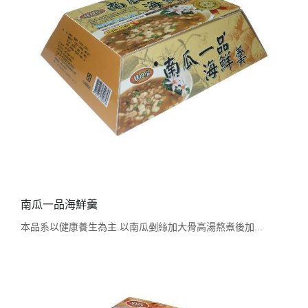
南瓜一品海鮮羹
本品系以健康養生為主.以南瓜剉絲加大骨高湯熬煮後加...