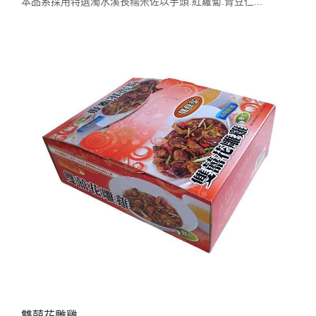
本品系採用特選濁水溪長糯米佐以芋頭.紅蘿蔔.青豆仁...
雙囍花雕雞