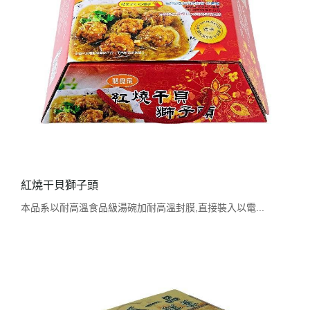
紅燒干貝獅子頭
本品系以耐高溫食品級湯碗加耐高溫封膜,直接裝入以電...