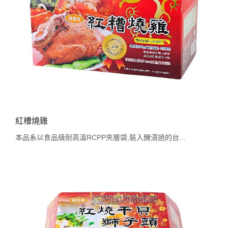
紅槽燒雞
本品系以食品級耐高溫RCPP夾層袋,裝入醃漬過的台...